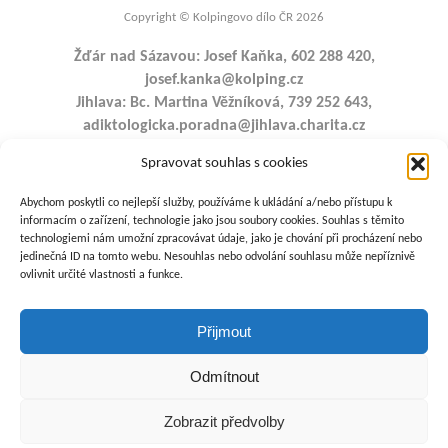
Copyright © Kolpingovo dílo ČR 2026
Žďár nad Sázavou: Josef Kaňka, 602 288 420,
josef.kanka@kolping.cz
Jihlava: Bc. Martina Věžníková, 739 252 643,
adiktologicka.poradna@jihlava.charita.cz
Havlíčkův Brod: Mgr. Martin Prášek, 601 542 403,
Spravovat souhlas s cookies
martin.prasek@kolping.cz
Bystřice nad Pernštejnem: Josef Kaňka, 602 288 420,
Abychom poskytli co nejlepší služby, používáme k ukládání a/nebo přístupu k
josef.kanka@kolping.cz
informacím o zařízení, technologie jako jsou soubory cookies. Souhlas s těmito
Pelhřimov: Denisa Kůrková, DiS., 739 252 643,
technologiemi nám umožní zpracovávat údaje, jako je chování při procházení nebo
jedinečná ID na tomto webu. Nesouhlas nebo odvolání souhlasu může nepříznivě
adiktologicka.poradna@jihlava.charita.cz
ovlivnit určité vlastnosti a funkce.
Koordinátor vzniku Poradny: Josef Soukal, 608 816 721,
josef.soukal@kolping.cz
Přijmout
Odmítnout
Podporují nás:
Zobrazit předvolby