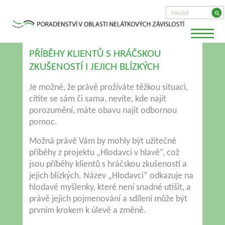
PŘÍBĚHY KLIENTŮ S HRÁČSKOU
ZKUŠENOSTÍ I JEJICH BLÍZKÝCH
Je možné, že právě prožíváte těžkou situaci,
cítíte se sám či sama, nevíte, kde najít
porozumění, máte obavu najít odbornou
pomoc.
Možná právě Vám by mohly být užitečné
příběhy z projektu „Hlodavci v hlavě“, což
jsou příběhy klientů s hráčskou zkušeností a
jejich blízkých. Název „Hlodavci“ odkazuje na
hlodavé myšlenky, které není snadné utišit, a
právě jejich pojmenování a sdílení může být
prvním krokem k úlevě a změně.