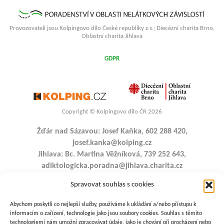
Provozovateli jsou Kolpingovo dílo České republiky z.s.; Diecézní charita Brno,
Oblastní charita Jihlava
GDPR
Copyright © Kolpingovo dílo ČR 2026
Žďár nad Sázavou: Josef Kaňka, 602 288 420,
josef.kanka@kolping.cz
Jihlava: Bc. Martina Věžníková, 739 252 643,
adiktologicka.poradna@jihlava.charita.cz
Havlíčkův Brod: Mgr. Martin Prášek, 601 542 403,
Spravovat souhlas s cookies
martin.prasek@kolping.cz
Bystřice nad Pernštejnem: Josef Kaňka, 602 288 420,
Abychom poskytli co nejlepší služby, používáme k ukládání a/nebo přístupu k
josef.kanka@kolping.cz
informacím o zařízení, technologie jako jsou soubory cookies. Souhlas s těmito
technologiemi nám umožní zpracovávat údaje, jako je chování při procházení nebo
Pelhřimov: Denisa Kůrková, DiS., 739 252 643,